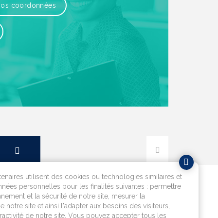
os coordonnées
tenaires utilisent des cookies ou technologies similaires et
nnées personnelles pour les finalités suivantes : permettre
nement et la sécurité de notre site, mesurer la
e notre site et ainsi l'adapter aux besoins des visiteurs,
eractivité de notre site. Vous pouvez accepter tous les