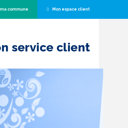
s ma commune
Mon espace client
t Contact
Assemblées générales &
Communiqués de presse
de
 service client
sous.
Je surveille mon installation
Accéder aux informations
J'entretiens mon installation
Je contrôle mon installation
Je fais changer mon compteur
d'eau
Nos conseils
Mes questions