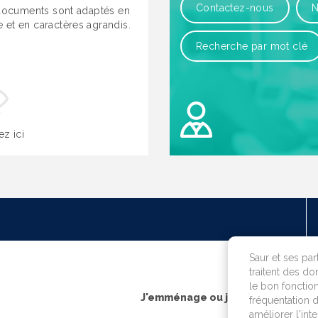
Contactez-nous
N
ocuments sont adaptés en
le et en caractères agrandis.
Recherche par mot clé
ez ici
OK
Saur et ses par
traitent des do
le bon fonction
J'emménage ou je fais construire
fréquentation d
améliorer l'int