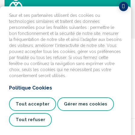
Saur et ses partenaires utilisent des cookies ou
technologies similaires et traitent des données
personnelles pour les finalités suivantes : permettre le
OK
bon fonctionnement et la sécurité de notre site, mesurer
la fréquentation de notre site et ainsi l'adapter aux besoins
des visiteurs, améliorer l'interactivité de notre site. Vous
Je déménage
pouvez accepter tous les cookies, gérer vos préférences
par finalité ou tous les refuser. Si vous fermez cette
fenêtre ou continuez la navigation sans exprimer votre
J'emménage ou je fais
choix, seuls les cookies qui ne nécessitent pas votre
construire
consentement seront utilisés.
Communiqués de presse
Politique Cookies
Assemblées générales
Tout accepter
Gérer mes cookies
Tout refuser
© 2026 Compagnie des Eaux de Royan. Tous droits réservés.
C.G.U.
Données personnelles
Mentions légales
Site Institutionnel
Cookies